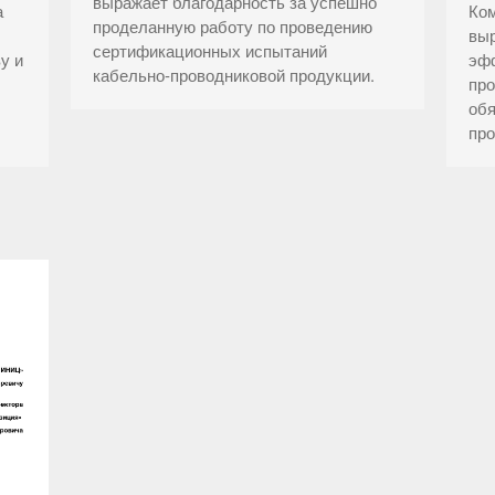
выражает благодарность за успешно
а
Ко
проделанную работу по проведению
выр
сертификационных испытаний
у и
эфф
кабельно-проводниковой продукции.
про
обя
про