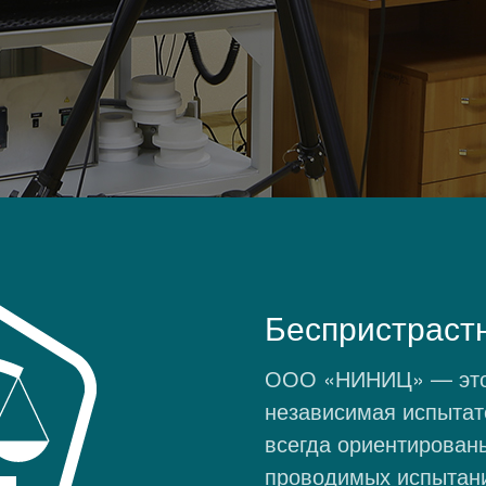
Беспристраст
ООО «НИНИЦ» — это 
независимая испытат
всегда ориентирован
проводимых испытани