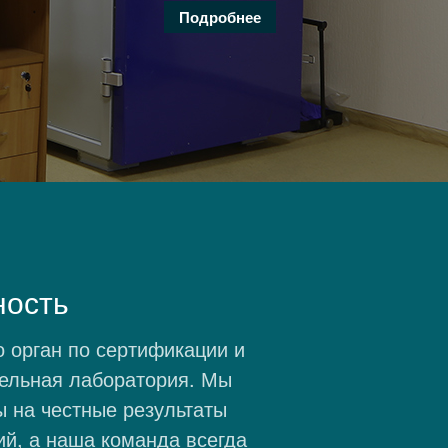
кабельной продукции
Подробнее
Испытательный центр
пожарной безопасности
Область деятельности
Политика в области качества
Входной контроль
Контакты
ность
орган по сертификации и
ельная лаборатория. Мы
ы на честные результаты
й, а наша команда всегда