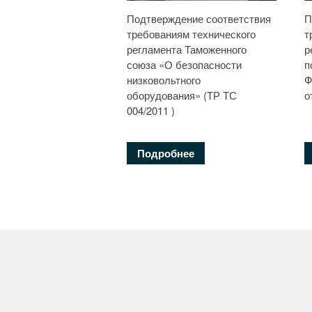
Подтверждение соответствия
П
требованиям технического
т
регламента Таможенного
р
союза «О безопасности
п
низковольтного
Ф
оборудования» (ТР ТС
о
004/2011 )
Подробнее