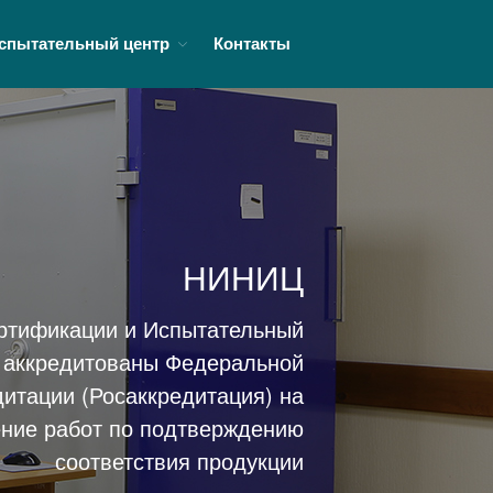
спытательный центр
Контакты
овой продукции
О НИНИЦ
Орган по сертификации
Информация об органе по
сертификации
НИНИЦ
Стоимость работ
ертификации и Испытательный
Заявителю
е аккредитованы Федеральной
Испытательный центр
дитации (Росаккредитация) на
Аттестаты, свидетельства
ние работ по подтверждению
Межлабораторные
сличительные испытания
соответствия продукции
Испытательная лаборатория