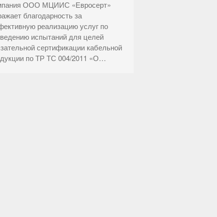
мпания ООО МЦИИС «Евросерт»
ажает благодарность за
ективную реализацию услуг по
ведению испытаний для целей
зательной сертификации кабельной
дукции по ТР ТС 004/2011 «О…