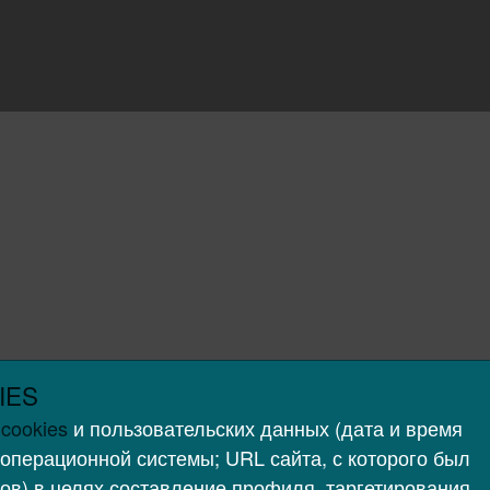
Область деятельности
Политика в области качества
Входной контроль
Контакты
IES
cookies
и пользовательских данных (дата и время
 операционной системы; URL сайта, с которого был
ов) в целях составление профиля, таргетирования