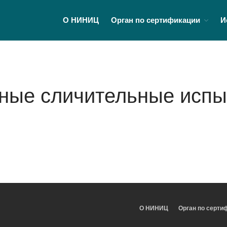
О НИНИЦ
Орган по сертификации
И
ИНИЦ" - официальный сайт
следовательский независимый испытательный центр кабельно-проводник
ные сличительные испы
О НИНИЦ
Орган по серти