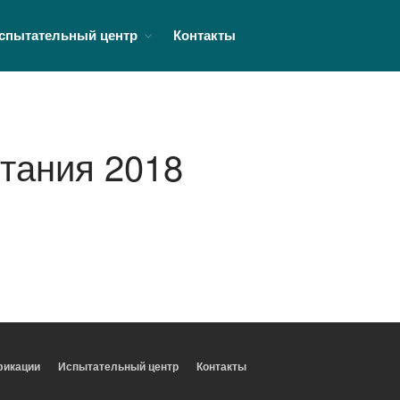
спытательный центр
Контакты
овой продукции
О НИНИЦ
Орган по сертификации
Информация об органе по
сертификации
тания 2018
Стоимость работ
Заявителю
Испытательный центр
Аттестаты, свидетельства
Межлабораторные
сличительные испытания
Испытательная лаборатория
кабельной продукции
Испытательный центр
фикации
Испытательный центр
Контакты
пожарной безопасности