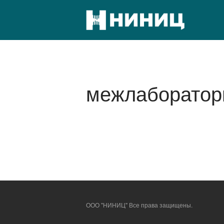
ООО "Н
Научно-ис
межлаборатор
ООО "НИНИЦ" Все права защищены.